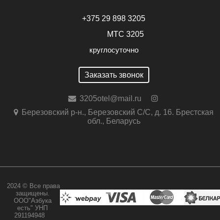
+375 29 898 3205
МТС 3205
круглосуточно
Заказать звонок
3205otel@mail.ru
Березовский р-н., Березовский С/С, д. 16. Брестская
обл., Беларусь
2024 © Все права
защищены.
ООО"Азбука
есть" УНП
291194948