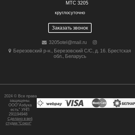
МТС 3205
круглосуточно
Заказать звонок
3205otel@mail.ru
Березовский р-н., Березовский С/С, д. 16. Брестская
обл., Беларусь
2024 © Все права
защищены.
ООО"Азбука
есть" УНП
291194948
Сделано в веб
студии "Сокол"