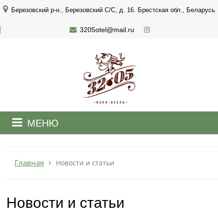
Березовский р-н., Березовский С/С, д. 16. Брестская обл., Беларусь
3205otel@mail.ru
МЕНЮ
+375 29 898 3205
МТС 3205
круглосуточно
Главная
Новости и статьи
Заказать звонок
Новости и статьи
ЗАБРОНИРОВАТЬ