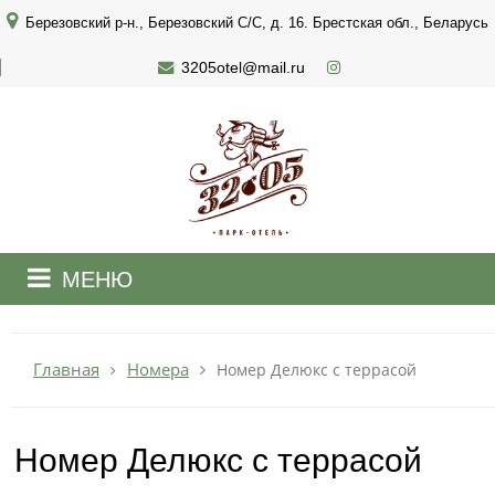
Березовский р-н., Березовский С/С, д. 16. Брестская обл., Беларусь
3205otel@mail.ru
МЕНЮ
+375 29 898 3205
МТС 3205
круглосуточно
Номера
Главная
Номер Делюкс с террасой
Заказать звонок
Номер Делюкс с террасой
ЗАБРОНИРОВАТЬ