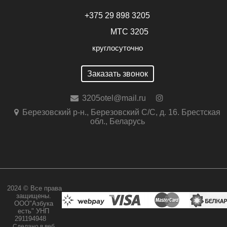
+375 29 898 3205
МТС 3205
круглосуточно
Заказать звонок
3205otel@mail.ru
Березовский р-н., Березовский С/С, д. 16. Брестская
обл., Беларусь
2024 © Все права
защищены.
ООО"Азбука
есть" УНП
291194948
Сделано в веб