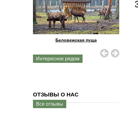
пость
Беловежская пуща
Интересное рядом
ОТЗЫВЫ О НАС
Все отзывы