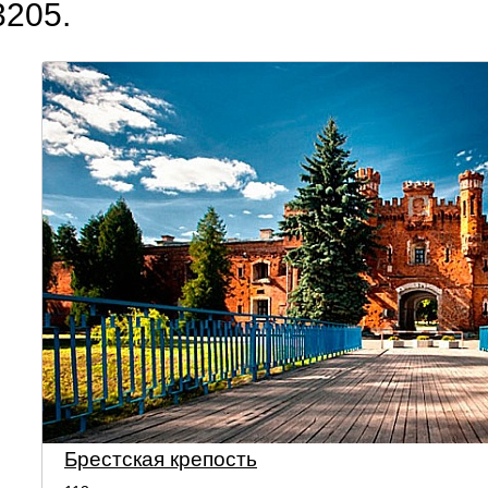
3205.
Споровский заказник
Руины Монастыря Картезиа
Брестская крепость